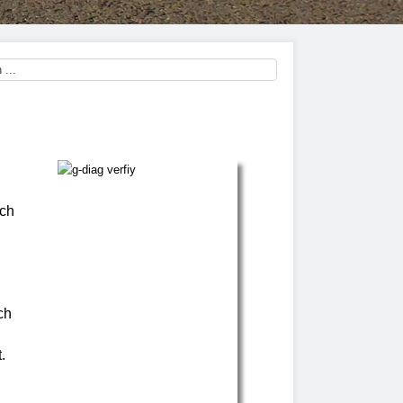
ch
ch
.