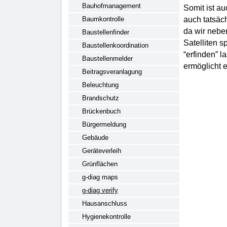
Bauhofmanagement
Somit ist au
Baumkontrolle
auch tatsäc
da wir nebe
Baustellenfinder
Satelliten s
Baustellenkoordination
“erfinden” l
Baustellenmelder
ermöglicht 
Beitragsveranlagung
Beleuchtung
Brandschutz
Brückenbuch
Bürgermeldung
Gebäude
Geräteverleih
Grünflächen
g-diag maps
g-diag verify
Hausanschluss
Hygienekontrolle