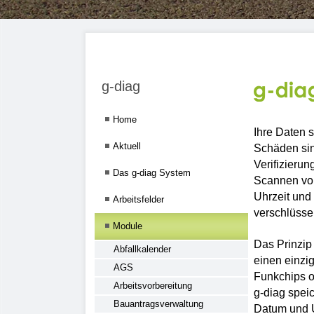
g-diag
Home
Ihre Daten s
Aktuell
Schäden sind
Verifizieru
Das g-diag System
Scannen vo
Uhrzeit und
Arbeitsfelder
verschlüsse
Module
Das Prinzip 
Abfallkalender
einen einzi
AGS
Funkchips o
Arbeitsvorbereitung
g-diag spei
Bauantragsverwaltung
Datum und U